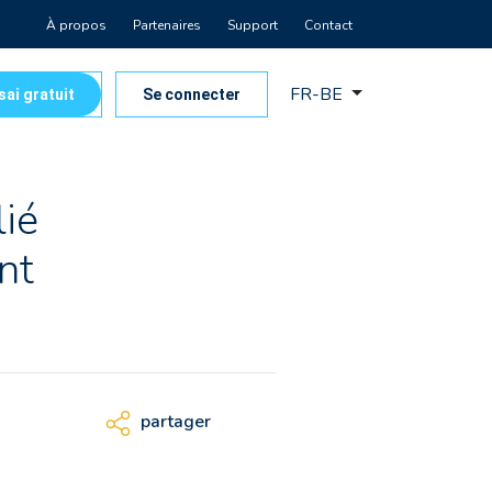
À propos
Partenaires
Support
Contact
FR-BE
sai gratuit
Se connecter
lié
nt
partager