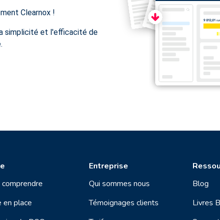
ement Clearnox !
 simplicité et l'efficacité de
.
re
Entreprise
Ressou
t comprendre
Qui sommes nous
Blog
 en place
Témoignages clients
Livres 