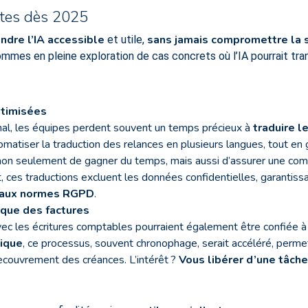
ètes dès 2025
endre l’IA accessible
sans jamais compromettre la si
et utile,
ommes en pleine exploration de cas concrets où l’IA pourrait tr
ptimisées
nal, les équipes perdent souvent un temps précieux à
traduire 
automatiser la traduction des relances en plusieurs langues, tout e
non seulement de gagner du temps, mais aussi d’assurer une com
, ces traductions excluent les données confidentielles, garantissa
 aux normes RGPD
.
que des factures
vec les écritures comptables pourraient également être confiée à 
ique
, ce processus, souvent chronophage, serait accéléré, permet
recouvrement des créances. L’intérêt ?
Vous libérer d’une tâch