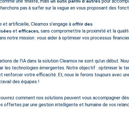
un outil parmi d’autres
s comme une finalité, mais
pour accompag
cherchons pas à surfer sur la vague en vous proposant des foncti
offrir des
 et artificielle, Clearnox s’engage à
isées
efficaces
et
, sans compromettre la proximité et la qualité
ans notre mission : vous aider à optimiser vos processus financi
ations de l’IA dans la solution Clearnox ne sont qu’un début. Nou
par les technologies émergentes. Notre objectif : optimiser le 
t renforcer votre efficacité. Et, nous le ferons toujours avec une
travail des équipes !
écouvrez comment nos solutions peuvent vous accompagner dès 
és offertes par une gestion intelligente et humaine de vos relanc