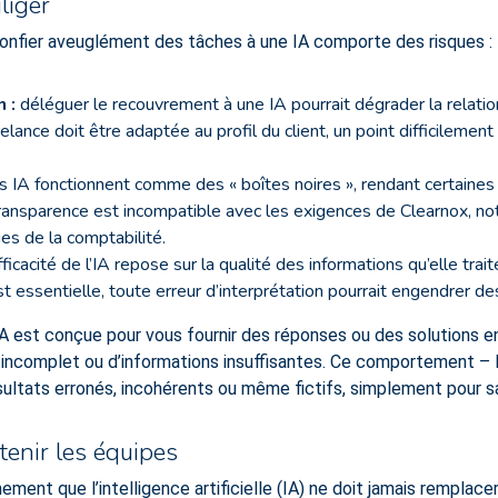
liger
confier aveuglément des tâches à une IA comporte des risques :
 :
déléguer le recouvrement à une IA pourrait dégrader la relation
lance doit être adaptée au profil du client, un point difficilemen
s IA fonctionnent comme des « boîtes noires », rendant certaines 
transparence est incompatible avec les exigences de Clearnox, 
es de la comptabilité.
fficacité de l’IA repose sur la qualité des informations qu’elle tr
st essentielle, toute erreur d’interprétation pourrait engendrer
 l’IA est conçue pour vous fournir des réponses ou des solutions
e incomplet ou d’informations insuffisantes. Ce comportement –
ultats erronés, incohérents ou même fictifs, simplement pour sati
enir les équipes
ent que l’intelligence artificielle (IA) ne doit jamais remplacer