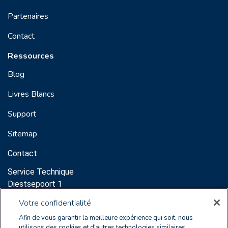
Partenaires
Contact
Ressources
Blog
Livres Blancs
Support
Sitemap
Contact
Service Technique
Diestsepoort 1
3000 Leuven
Votre confidentialité
Support:
Afin de vous garantir la meilleure expérience qui soit, nous
sales@clearnox.com
utilisons des cookies et d'autres technologies similaires.