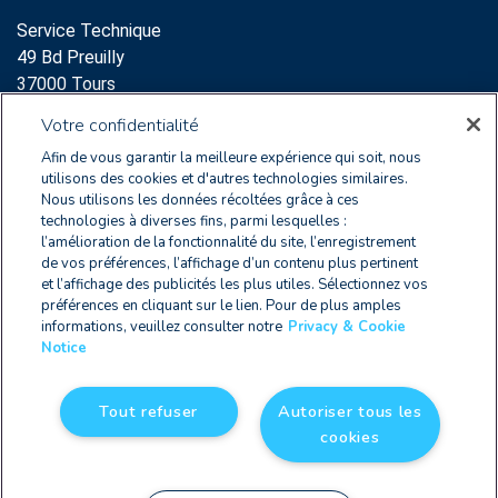
Service Technique
49 Bd Preuilly
37000 Tours
Support:
Votre confidentialité
clearnoxsupport@wolterskluwer.com
Afin de vous garantir la meilleure expérience qui soit, nous
+33 2 47 60 65 96
utilisons des cookies et d'autres technologies similaires.
Nous utilisons les données récoltées grâce à ces
Service Commercial
technologies à diverses fins, parmi lesquelles :
l’amélioration de la fonctionnalité du site, l’enregistrement
64 Rue des Archives
de vos préférences, l’affichage d’un contenu plus pertinent
75003 Paris
et l’affichage des publicités les plus utiles. Sélectionnez vos
+33 2 47 60 65 96
préférences en cliquant sur le lien. Pour de plus amples
informations, veuillez consulter notre
Privacy & Cookie
Notice
FR 2579 9178 8010 0012
Tout refuser
Autoriser tous les
cookies
Privacy & Cookie Notice
|
CGU
| © Copyright 2026