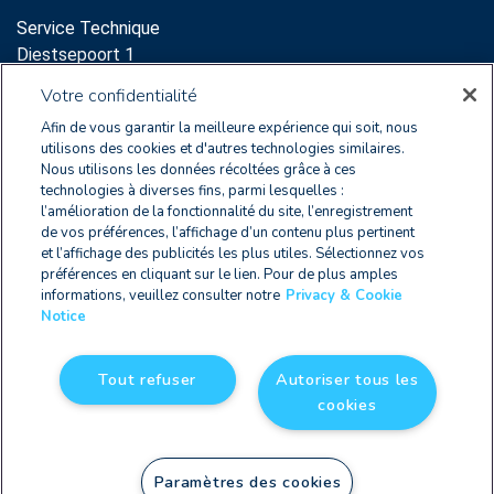
Service Technique
Diestsepoort 1
3000 Leuven
Votre confidentialité
Support:
Afin de vous garantir la meilleure expérience qui soit, nous
sales@clearnox.com
utilisons des cookies et d'autres technologies similaires.
Nous utilisons les données récoltées grâce à ces
Service Commercial
technologies à diverses fins, parmi lesquelles :
l’amélioration de la fonctionnalité du site, l’enregistrement
Diestsepoort 1
de vos préférences, l’affichage d’un contenu plus pertinent
3000 Leuven
et l’affichage des publicités les plus utiles. Sélectionnez vos
sales@clearnox.com
préférences en cliquant sur le lien. Pour de plus amples
informations, veuillez consulter notre
Privacy & Cookie
Notice
BE0405.772.873
Tout refuser
Autoriser tous les
cookies
Privacy & Cookie Notice
|
CGU
| © Copyright 2026
Paramètres des cookies