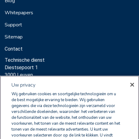
Blog
Whitepapers
Support
Sitemap
Contact
Technische dienst
Diestsepoort 1
3000 Leuven
Support:
Uw privacy
sales@clearnox.com
Wij gebruiken cookies en soortgelijke technologieën om u
de best mogelijke ervaring te bieden. Wij gebruiken
Commerciële dienst
gegevens die via deze technologieën zijn verzameld voor
verschillende doeleinden, waaronder: het verbeteren van
Diestsepoort 1
de functionaliteit van de website, het onthouden van uw
3000 Leuven
voorkeuren, het tonen van de meest relevante content en het
sales@clearnox.com
tonen van de meest relevante advertenties. U kunt uw
voorkeuren selecteren door op de link te klikken. U vindt