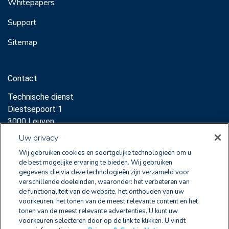
Whitepapers
Support
Sitemap
Contact
Technische dienst
Diestsepoort 1
3000 Leuven
Support:
Uw privacy
sales@clearnox.com
Wij gebruiken cookies en soortgelijke technologieën om u
de best mogelijke ervaring te bieden. Wij gebruiken
Commerciële dienst
gegevens die via deze technologieën zijn verzameld voor
verschillende doeleinden, waaronder: het verbeteren van
Diestsepoort 1
de functionaliteit van de website, het onthouden van uw
3000 Leuven
voorkeuren, het tonen van de meest relevante content en het
sales@clearnox.com
tonen van de meest relevante advertenties. U kunt uw
voorkeuren selecteren door op de link te klikken. U vindt