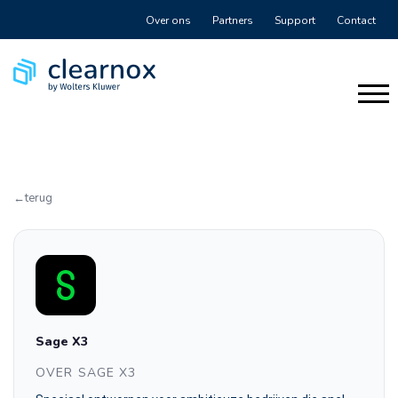
Over ons
Partners
Support
Contact
terug
Sage X3
OVER SAGE X3