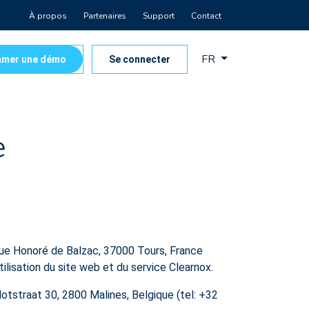
À propos
Partenaires
Support
Contact
FR
mer une démo
Se connecter
e
Rue Honoré de Balzac, 37000 Tours, France
ilisation du site web et du service Clearnox.
otstraat 30, 2800 Malines, Belgique (tel: +32