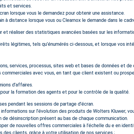
its et services.
écran lorsque vous le demandez pour obtenir une assistance.
main à distance lorsque vous ou Clearnox le demande dans le cadr
eur et réaliser des statistiques avancées basées sur les informat
rêts légitimes, tels qu’énumérés ci-dessous, et lorsque vos int
ations, services, processus, sites web et bases de données et de
s commerciales avec vous, en tant que client existent ou prosp
nions d’affaires.
our la formation des agents et pour le contrôle de la qualité.
ises pendant les sessions de partage d’écran.
s informations sur l’évolution des produits de Wolters Kluwer; v
n de désinscription présent au bas de chaque communication.
opper de nouvelles offres commerciales à l’échelle du e en identi
es clients, grâce à votre utilisation de nos services ;