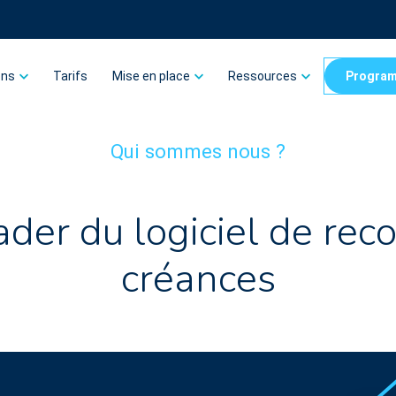
ons
Tarifs
Mise en place
Ressources
Program
Qui sommes nous ?
ader du logiciel de re
créances