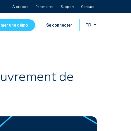
À propos
Partenaires
Support
Contact
FR
mer une démo
Se connecter
couvrement de