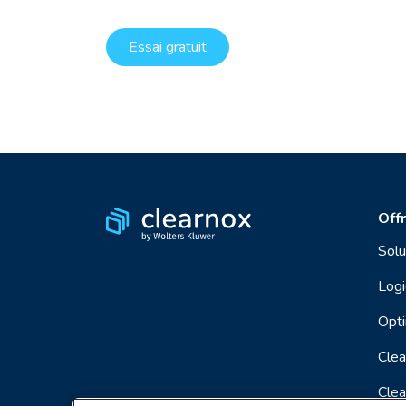
Essai gratuit
Off
Solu
Logi
Opti
Clea
Clea