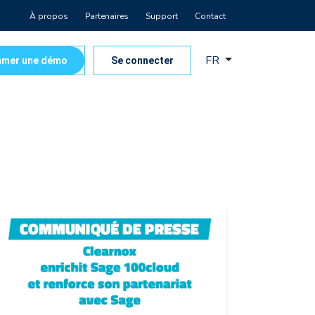
À propos
Partenaires
Support
Contact
FR
mer une démo
Se connecter