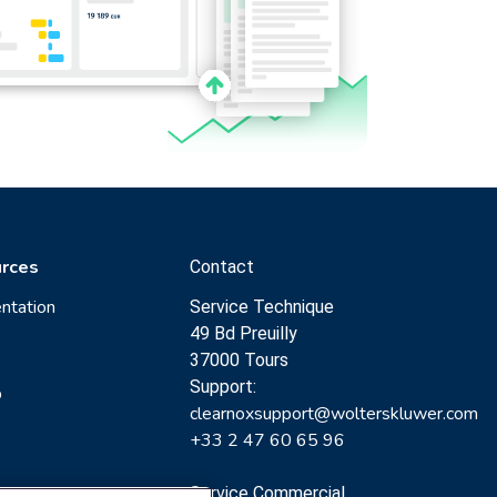
rces
Contact
ntation
Service Technique
49 Bd Preuilly
37000 Tours
Support:
p
clearnoxsupport@wolterskluwer.com
+33 2 47 60 65 96
Service Commercial