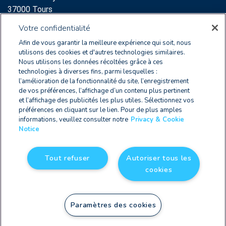
37000 Tours
Support:
Votre confidentialité
clearnoxsupport@wolterskluwer.com
Afin de vous garantir la meilleure expérience qui soit, nous
+33 2 47 60 65 96
utilisons des cookies et d'autres technologies similaires.
Nous utilisons les données récoltées grâce à ces
Service Commercial
technologies à diverses fins, parmi lesquelles :
l’amélioration de la fonctionnalité du site, l’enregistrement
64 Rue des Archives
de vos préférences, l’affichage d’un contenu plus pertinent
75003 Paris
et l’affichage des publicités les plus utiles. Sélectionnez vos
+33 2 47 60 65 96
préférences en cliquant sur le lien. Pour de plus amples
informations, veuillez consulter notre
Privacy & Cookie
Notice
FR 2579 9178 8010 0012
Tout refuser
Autoriser tous les
cookies
Privacy & Cookie Notice
|
CGU
| © Copyright 2026
Paramètres des cookies
Clearnox,
une solution de