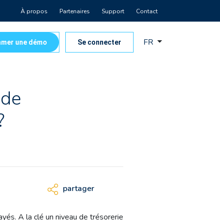
À propos
Partenaires
Support
Contact
FR
mer une démo
Se connecter
 de
?
partager
yés. A la clé un niveau de trésorerie