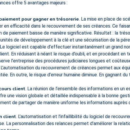
ances offre 5 avantages majeurs :
 paiement pour gagner en trésorerie
. La mise en place de sc
er en efficacité dans le recouvrement de ses créances. Ce faisa
 de paiement baisse de manière significative. Résultat : la trésor
tunités de développement à la clé et une sécurisation de la péren
 Le logiciel est capable d’effectuer instantanément un grand n
nt. En réduisant à néant le risque d’oubli, et en procédant en t
erve l’entreprise des procédures judiciaires longues et coûteus
. L’automatisation du recouvrement de créances permet aux équ
utée. En outre, le risque d’erreur humaine diminue. En gagnant du
cours client
. La réunion de l’ensemble des informations en un 
ffre une vision globale et détaillée indispensable à la bonne gesti
alement de partager de manière uniforme les informations auprès 
n client
. L’automatisation et l’infaillibilité du logiciel de reco
se. La personnalisation des relances permet d’améliorer la relatio