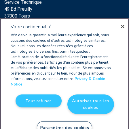
Service Technique
49 Bd Preuilly
37000 Tours
Support:
Votre confidentialité
clearnoxsupport@wolterskluwer.com
Afin de vous garantir la meilleure expérience qui soit, nous
+33 2 47 60 65 96
utilisons des cookies et d'autres technologies similaires.
Nous utilisons les données récoltées grâce à ces
Service Commercial
technologies à diverses fins, parmi lesquelles :
l’amélioration de la fonctionnalité du site, l’enregistrement
64 Rue des Archives
de vos préférences, l’affichage d’un contenu plus pertinent
75003 Paris
et l’affichage des publicités les plus utiles. Sélectionnez vos
+33 2 47 60 65 96
préférences en cliquant sur le lien. Pour de plus amples
informations, veuillez consulter notre
Privacy & Cookie
Notice
FR 2579 9178 8010 0012
Tout refuser
Autoriser tous les
cookies
Privacy & Cookie Notice
|
CGU
| © Copyright 2026
Paramètres des cookies