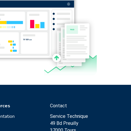
rces
Contact
ntation
Service Technique
49 Bd Preuilly
37000 Tours