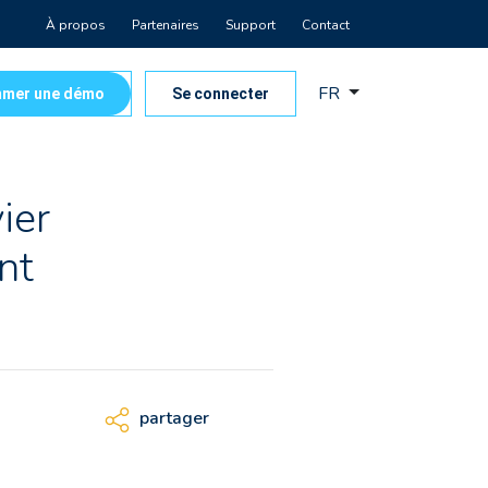
À propos
Partenaires
Support
Contact
FR
mer une démo
Se connecter
vier
nt
partager