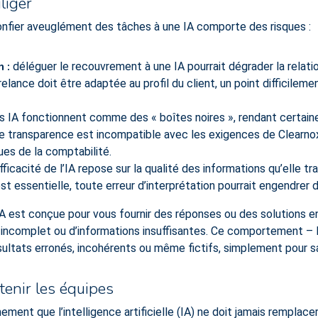
liger
onfier aveuglément des tâches à une IA comporte des risques :
 :
déléguer le recouvrement à une IA pourrait dégrader la relatio
elance doit être adaptée au profil du client, un point difficileme
s IA fonctionnent comme des « boîtes noires », rendant certaine
de transparence est incompatible avec les exigences de Clearn
es de la comptabilité.
fficacité de l’IA repose sur la qualité des informations qu’elle t
est essentielle, toute erreur d’interprétation pourrait engendr
 l’IA est conçue pour vous fournir des réponses ou des solutions
e incomplet ou d’informations insuffisantes. Ce comportement –
ultats erronés, incohérents ou même fictifs, simplement pour sati
enir les équipes
ent que l’intelligence artificielle (IA) ne doit jamais remplacer