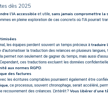
ètes dès 2025
endre l’IA accessible
sans jamais compromettre la si
et utile,
ommes en pleine exploration de cas concrets où l’IA pourrait tr
ptimisées
traduire
onal, les équipes perdent souvent un temps précieux à
ble d’automatiser la traduction des relances en plusieurs langues,
ela permet non seulement de gagner du temps, mais aussi d’assu
 Cependant, ces traductions excluent les données confidentielles
mité aux normes RGPD
.
que des factures
avec les écritures comptables pourraient également être confiée
ique
, ce processus, souvent chronophage, serait accéléré, perme
Vous libérer d’une 
le recouvrement des créances. L’intérêt ?