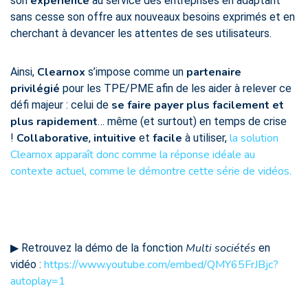
expérience
son
au service des entreprises en adaptant
sans cesse son offre aux nouveaux besoins exprimés et en
cherchant à devancer les attentes de ses utilisateurs.
Clearnox
partenaire
Ainsi,
s’impose comme un
privilégié
pour les TPE/PME afin de les aider à relever ce
se faire payer plus facilement et
défi majeur : celui de
plus rapidement
… même (et surtout) en temps de crise
Collaborative
intuitive
facile
la solution
!
,
et
à utiliser,
Clearnox apparaît donc comme la réponse idéale au
contexte actuel, comme le démontre cette série de vidéos.
Multi sociétés
▶︎ Retrouvez la démo de la fonction
en
https://www.youtube.com/embed/QMY65FrJBjc?
vidéo :
autoplay=1