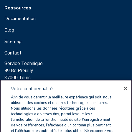
Ressources
Documentation
Blog
Sitemap
Contact
Service Technique
49 Bd Preuilly
37000 Tours
Support:
Votre confidentialité
clearnoxsupport@wolterskluwer.com
Afin de vous garantir la meilleure expérience qui soit, nous
+33 2 47 60 65 96
utilisons des cookies et d'autres technologies similaires.
Nous utilisons les données récoltées grâce à ces
Service Commercial
technologies à diverses fins, parmi lesquelles :
l’amélioration de la fonctionnalité du site, l’enregistrement
64 Rue des Archives
de vos préférences, l’affichage d’un contenu plus pertinent
75003 Paris
et l’affichage des publicités les plus utiles. Sélectionnez vos