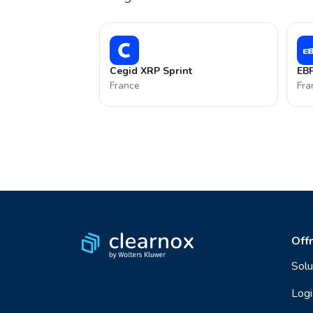
Cegid XRP Sprint
EBP
France
Fra
Off
Solu
Logi