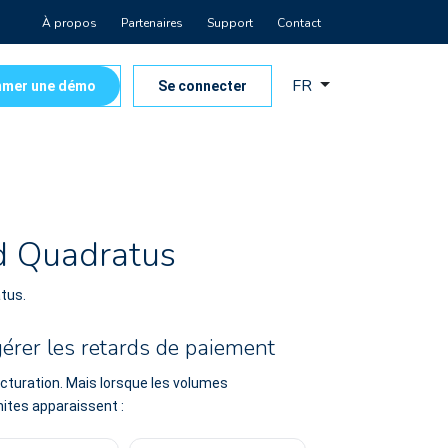
À propos
Partenaires
Support
Contact
FR
mer une démo
Se connecter
d Quadratus
atus.
érer les retards de paiement
facturation. Mais lorsque les volumes
ites apparaissent :