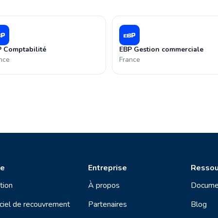
 Comptabilité
EBP Gestion commerciale
nce
France
re
Entreprise
Ressou
tion
À propos
Docume
ciel de recouvrement
Partenaires
Blog