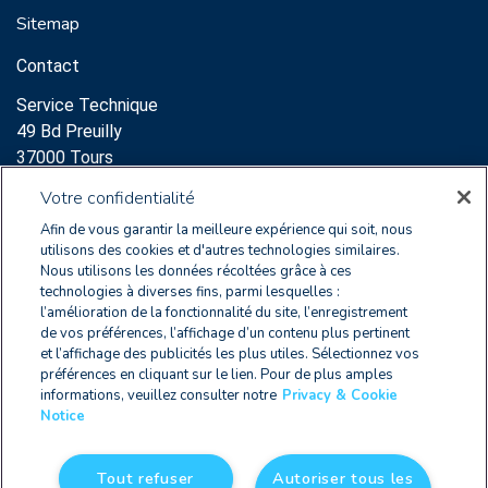
Sitemap
Contact
Service Technique
49 Bd Preuilly
37000 Tours
Support:
Votre confidentialité
clearnoxsupport@wolterskluwer.com
Afin de vous garantir la meilleure expérience qui soit, nous
+33 2 47 60 65 96
utilisons des cookies et d'autres technologies similaires.
Nous utilisons les données récoltées grâce à ces
Service Commercial
technologies à diverses fins, parmi lesquelles :
l’amélioration de la fonctionnalité du site, l’enregistrement
64 Rue des Archives
de vos préférences, l’affichage d’un contenu plus pertinent
75003 Paris
et l’affichage des publicités les plus utiles. Sélectionnez vos
+33 2 47 60 65 96
préférences en cliquant sur le lien. Pour de plus amples
informations, veuillez consulter notre
Privacy & Cookie
Notice
FR 2579 9178 8010 0012
Tout refuser
Autoriser tous les