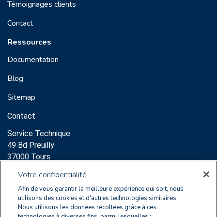
Témoignages clients
Contact
Ressources
Documentation
Blog
Sitemap
Contact
Service Technique
49 Bd Preuilly
37000 Tours
Support:
Votre confidentialité
clearnoxsupport@wolterskluwer.com
Afin de vous garantir la meilleure expérience qui soit, nous
+33 2 47 60 65 96
utilisons des cookies et d'autres technologies similaires.
Nous utilisons les données récoltées grâce à ces
Service Commercial
technologies à diverses fins, parmi lesquelles :