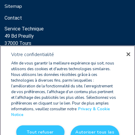
Sitemap
Contact
Service Technique
49 Bd Preuilly
37000 Tours
Support:
Votre confidentialité
clearnoxsupport@wolterskluwer.com
Afin de vous garantir la meilleure expérience qui soit, nous
+33 2 47 60 65 96
utilisons des cookies et d'autres technologies similaires.
Nous utilisons les données récoltées grâce à ces
Service Commercial
technologies à diverses fins, parmi lesquelles :
l’amélioration de la fonctionnalité du site, l’enregistrement
64 Rue des Archives
de vos préférences, l’affichage d’un contenu plus pertinent
75003 Paris
et l’affichage des publicités les plus utiles. Sélectionnez vos
+33 2 47 60 65 96
préférences en cliquant sur le lien. Pour de plus amples
informations, veuillez consulter notre
Privacy & Cookie
Notice
FR 2579 9178 8010 0012
Tout refuser
Autoriser tous les